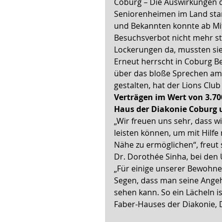
Coburg – Die Auswirkungen 
Seniorenheimen im Land star
und Bekannten konnte ab Mit
Besuchsverbot nicht mehr s
Lockerungen da, mussten sie
Erneut herrscht in Coburg B
über das bloße Sprechen am T
gestalten, hat der Lions Clu
Verträgen im Wert von 3.70
Haus der Diakonie Coburg u
„Wir freuen uns sehr, dass wi
leisten können, um mit Hilf
Nähe zu ermöglichen“, freut 
Dr. Dorothée Sinha, bei den
„Für einige unserer Bewohner
Segen, dass man seine Angeh
sehen kann. So ein Lächeln is
Faber-Hauses der Diakonie, 