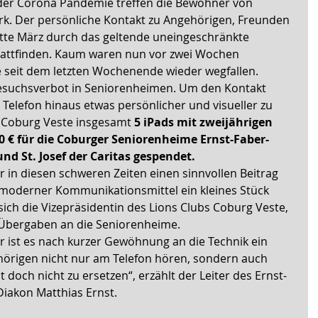
der Corona Pandemie treffen die Bewohner von 
k. Der persönliche Kontakt zu Angehörigen, Freunden 
te März durch das geltende uneingeschränkte 
tattfinden. Kaum waren nun vor zwei Wochen 
 seit dem letzten Wochenende wieder wegfallen. 
esuchsverbot in Seniorenheimen. Um den Kontakt 
elefon hinaus etwas persönlicher und visueller zu 
b Coburg Veste insgesamt
 5 iPads mit zweijährigen 
0 € für die Coburger Seniorenheime Ernst-Faber-
nd St. Josef der Caritas gespendet.
r in diesen schweren Zeiten einen sinnvollen Beitrag 
e moderner Kommunikationsmittel ein kleines Stück 
sich die Vizepräsidentin des Lions Clubs Coburg Veste, 
 Übergaben an die Seniorenheime.
 ist es nach kurzer Gewöhnung an die Technik ein 
örigen nicht nur am Telefon hören, sondern auch 
t doch nicht zu ersetzen“, erzählt der Leiter des Ernst-
Diakon Matthias Ernst.