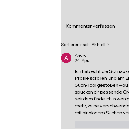
Kommentar verfassen...
Sortieren nach:
Aktuell
Andre
24. Apr.
Ich hab echt die Schnauz
Profile scrollen, und am E
Such-Tool gestoßen – du g
spucken dir passende Cre
seitdem finde ich in wen
mehr, keine verschwendete
mit sinnlosem Suchen ver
Gefällt mir
Antwo