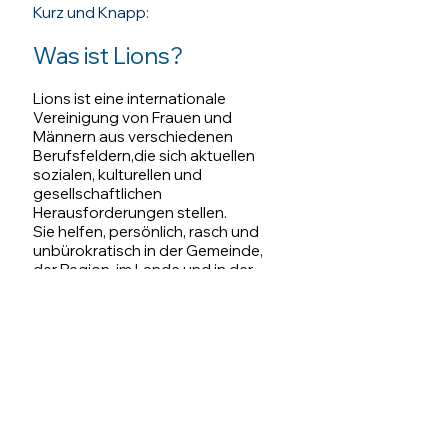
Kurz und Knapp:
Was ist Lions?
Lions ist eine internationale
Vereinigung von Frauen und
Männern aus verschiedenen
Berufsfeldern,die sich aktuellen
sozialen, kulturellen und
gesellschaftlichen
Herausforderungen stellen.
Sie helfen, persönlich, rasch und
unbürokratisch in der Gemeinde,
der Region, im Lande und in der
ganzen Welt.
Sie fördern die die Entwicklung
junger Menschen, tragen zur
Völkerverständigung bei und
pflegen freundschaftlichen
Umgang miteinander und mit Lions
in aller Welt.
Mehr Infos über Lions International