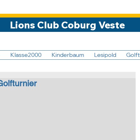
Lions Club Coburg Veste
5
Klasse2000
Kinderbaum
Lesipold
Golft
olfturnier