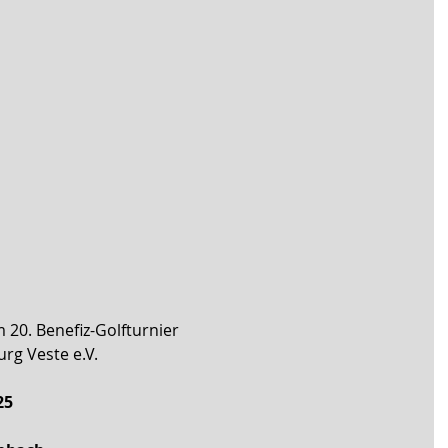
m 20. Benefiz-Golfturnier 
rg Veste e.V. 
25